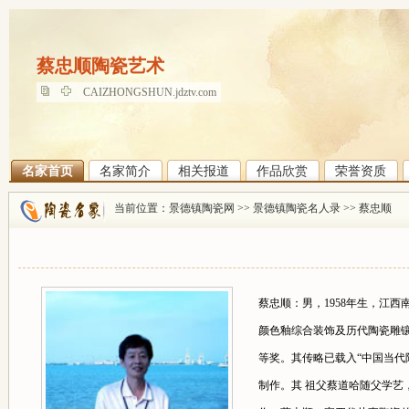
蔡忠顺陶瓷艺术
蔡忠顺陶瓷艺术
CAIZHONGSHUN.jdztv.com
名家首页
名家简介
相关报道
作品欣赏
荣誉资质
当前位置：
景德镇陶瓷网
>>
景德镇陶瓷名人录
>>
蔡忠顺
蔡忠顺：男，1958年生，江
颜色釉综合装饰及历代陶瓷雕镶
等奖。其传略已载入“中国当代陶
制作。其 祖父蔡道哈随父学艺