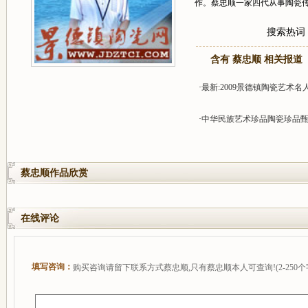
作。蔡忠顺一家四代从事陶瓷传
搜索热词
含有 蔡忠顺 相关报道
·
最新:2009景德镇陶瓷艺术名
·
中华民族艺术珍品陶瓷珍品
蔡忠顺作品欣赏
在线评论
填写咨询：
购买咨询请留下联系方式蔡忠顺,只有蔡忠顺本人可查询!(2-250个