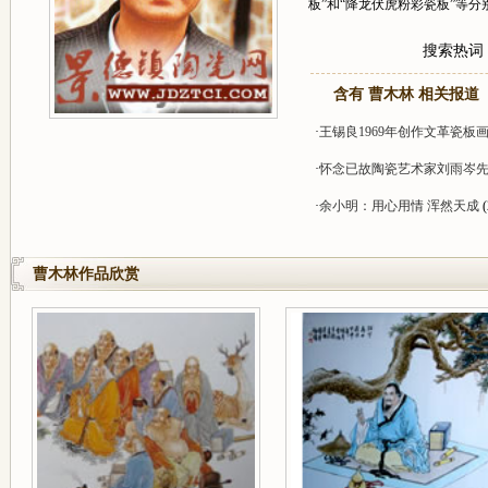
板”和“降龙伏虎粉彩瓷板”等分
搜索热词
含有 曹木林 相关报道
·
王锡良1969年创作文革瓷板
·
怀念已故陶瓷艺术家刘雨岑
·
余小明：用心用情 浑然天成
(
曹木林作品欣赏