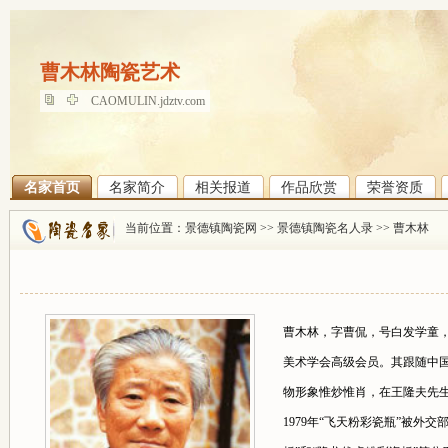
曹木林陶瓷艺术
曹木林陶瓷艺术
CAOMULIN.jdztv.com
名家首页
名家简介
相关报道
作品欣赏
荣誉资质
当前位置：
景德镇陶瓷网
>>
景德镇陶瓷名人录
>>
曹木林
曹木林，字曹侃，号白发学童，
美术学会高级会员。其跟随中国
物形象惟炒惟肖，在王隆夫先
1979年“飞天粉彩瓷瓶”被外