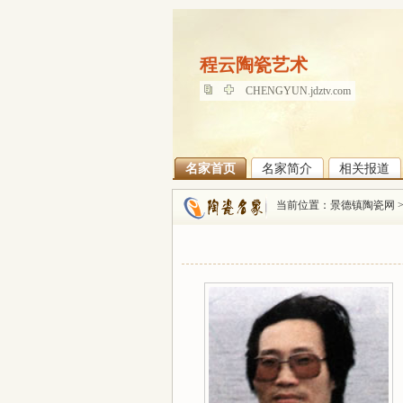
程云陶瓷艺术
程云陶瓷艺术
CHENGYUN.jdztv.com
名家首页
名家简介
相关报道
当前位置：
景德镇陶瓷网