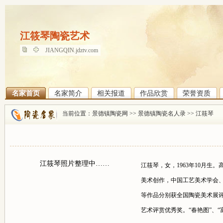
江筱琴陶瓷艺术
江筱琴陶瓷艺术
JIANGQIN.jdztv.com
名家首页
名家简介
相关报道
作品欣赏
荣誉资质
当前位置：
景德镇陶瓷网
>>
景德镇陶瓷名人录
>>
江筱琴
江筱琴照片整理中……
江筱琴，女，1963年10月生
美术创作，中国工艺美术学会、
等作品分别获全国陶瓷美术展评
艺术评赏优秀奖。“春艳图”、