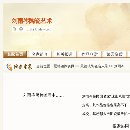
刘雨岑陶瓷艺术
刘雨岑陶瓷艺术
LIUYU.jdztv.com
名家首页
名家简介
相关报道
作品欣赏
荣誉资质
当前位置：
景德镇陶瓷网
>>
景德镇陶瓷名人录
>>
刘雨岑
刘雨岑照片整理中……
刘雨岑是民国名家“珠山八友”
走高，其作品价格也居高不下，
成交，其粉彩大吉图瓷板曾拍出
搜索热词