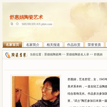
舒惠娟陶瓷艺术
舒惠娟陶瓷艺术
SHUHUIJUAN.jdztv.com
名家首页
名家简介
相关报道
作品欣赏
荣誉资质
当前位置：
景德镇陶瓷网
>>
景德镇陶瓷名人录
>>
舒惠娟
舒惠娟，艺名舒宏，女，194
美术系本科，一直在轻工业陶
结合装饰见长。作品多次参加国
奖，“武士”陶艺参加日本第一