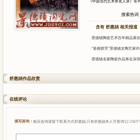
《中国当代艺术界名人录》等书
搜索热词
含有 舒惠娟 相关报道
·
景德镇陶瓷艺术百年精品展
·
“瓷都群芳”景德镇女陶艺家
·
景德镇名家陶瓷作品将在深
舒惠娟作品欣赏
在线评论
填写咨询：
购买咨询请留下联系方式舒惠娟,只有舒惠娟本人可查询!(2-250个