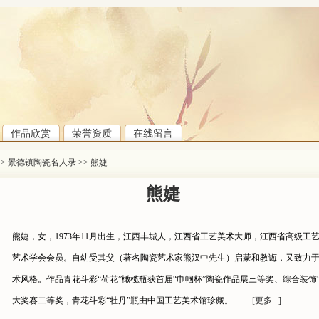
作品欣赏
荣誉资质
在线留言
>>
景德镇陶瓷名人录
>>
熊婕
熊婕
熊婕，女，1973年11月出生，江西丰城人，江西省工艺美术大师，江西省高级
艺术学会会员。自幼受其父（著名陶瓷艺术家熊汉中先生）启蒙和教诲，又致力
术风格。作品青花斗彩“荷花”橄榄瓶获首届“巾帼杯”陶瓷作品展三等奖、综合装饰
大奖赛二等奖，青花斗彩“牡丹”瓶由中国工艺美术馆珍藏。...
[更多...]