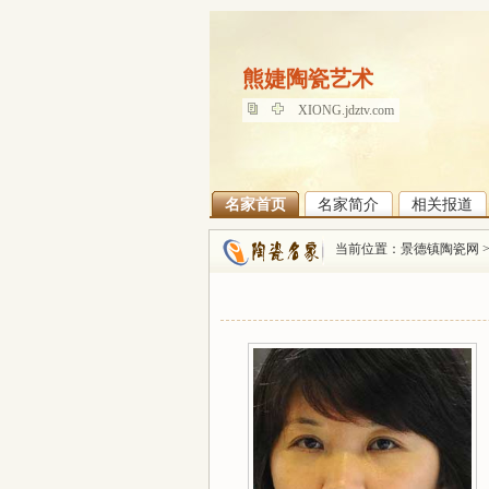
熊婕陶瓷艺术
熊婕陶瓷艺术
XIONG.jdztv.com
名家首页
名家简介
相关报道
当前位置：
景德镇陶瓷网