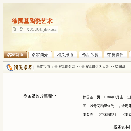
徐国基陶瓷艺术
徐国基陶瓷艺术
XUGUOJI.jdztv.com
名家首页
名家简介
相关报道
作品欣赏
荣誉资质
当前位置：
景德镇陶瓷网
>>
景德镇陶瓷名人录
>>
徐国基
徐国基照片整理中……
徐国基，男，1960年7月生
画，以青花釉里红为主，近期
陶瓷卷、《中国陶瓷》、《陶瓷
搜索热词