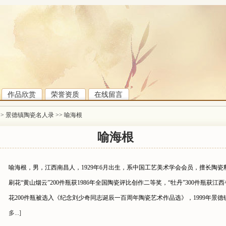
作品欣赏
荣誉资质
在线留言
>>
景德镇陶瓷名人录
>>
喻海根
喻海根
喻海根，男，江西南昌人，1929年6月出生，系中国工艺美术学会会员，擅长陶
刷花“黄山烟云”200件瓶获1986年全国陶瓷评比创作二等奖，“牡丹”300件瓶获江
花200件瓶被选入《纪念刘少奇同志诞辰一百周年陶瓷艺术作品选》，1999年景
多...]