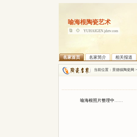
喻海根陶瓷艺术
喻海根陶瓷艺术
YUHAIGEN.jdztv.com
名家首页
名家简介
相关报道
当前位置：
景德镇陶瓷网
喻海根照片整理中……