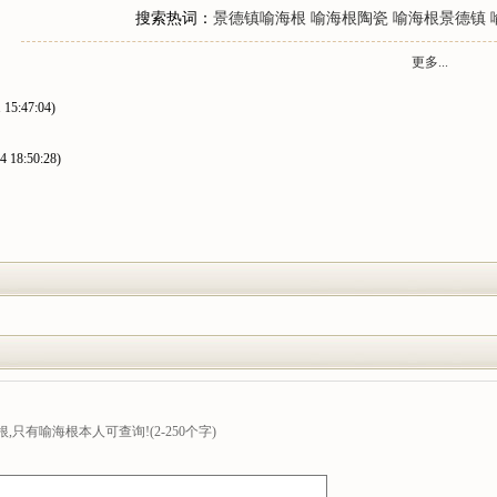
搜索热词：
景德镇喻海根
喻海根陶瓷
喻海根景德镇
更多...
 15:47:04)
4 18:50:28)
只有喻海根本人可查询!(2-250个字)