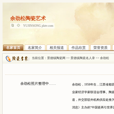
余劲松陶瓷艺术
余劲松陶瓷艺术
YUJINSONG.jdztv.com
名家首页
名家简介
相关报道
作品欣赏
荣誉资质
当前位置：
景德镇陶瓷网
>>
景德镇陶瓷名人录
>>
余劲松
余劲松照片整理中……
余劲松，1958年生，江西省
业家经济学家联谊会理事。陶
道，外交部驻外机构供应处推为
消息》主办的“中国瓷再引世界