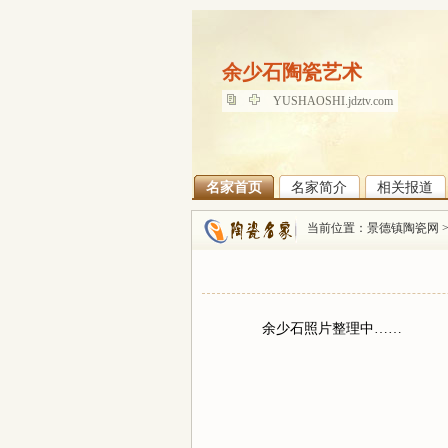
余少石陶瓷艺术
余少石陶瓷艺术
YUSHAOSHI.jdztv.com
名家首页
名家简介
相关报道
当前位置：
景德镇陶瓷网
余少石照片整理中……