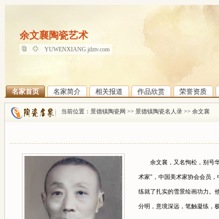
余文襄陶瓷艺术
余文襄陶瓷艺术
YUWENXIANG.jdztv.com
名家首页
名家简介
相关报道
作品欣赏
荣誉资质
当前位置：
景德镇陶瓷网
>>
景德镇陶瓷名人录
>>
余文襄
余文襄，又名恂松，别号华舜，
术家"，中国美术家协会会员，
练就了扎实的雪景绘画功力。
分明，意境深远，笔触凝练，极