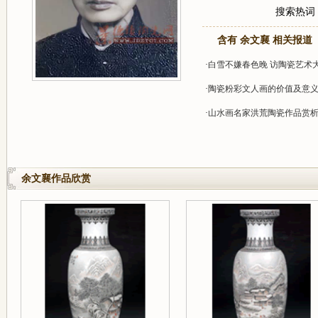
搜索热词
含有 余文襄 相关报道
·
白雪不嫌春色晚 访陶瓷艺术
·
陶瓷粉彩文人画的价值及意
·
山水画名家洪荒陶瓷作品赏
余文襄作品欣赏