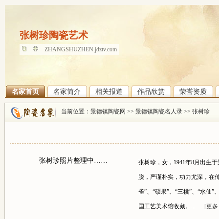
张树珍陶瓷艺术
张树珍陶瓷艺术
ZHANGSHUZHEN.jdztv.com
名家首页
名家简介
相关报道
作品欣赏
荣誉资质
当前位置：
景德镇陶瓷网
>>
景德镇陶瓷名人录
>>
张树珍
张树珍照片整理中……
张树珍，女，1941年8月出
脱，严谨朴实，功力尤深，在传
雀”、“硕果”、“三桃”、“水仙
国工艺美术馆收藏。...
[更多..