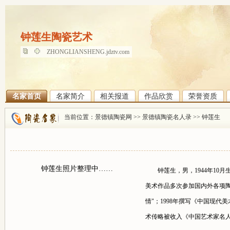
钟莲生陶瓷艺术
钟莲生陶瓷艺术
ZHONGLIANSHENG.jdztv.com
名家首页
名家简介
相关报道
作品欣赏
荣誉资质
当前位置：
景德镇陶瓷网
>>
景德镇陶瓷名人录
>>
钟莲生
钟莲生照片整理中……
钟莲生，男，1944年10月
美术作品多次参加国内外各项陶艺
情"；1998年撰写《中国现
术传略被收入《中国艺术家名人