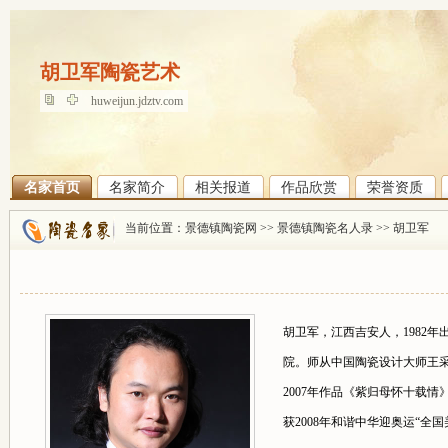
胡卫军陶瓷艺术
胡卫军陶瓷艺术
huweijun.jdztv.com
名家首页
名家简介
相关报道
作品欣赏
荣誉资质
当前位置：
景德镇陶瓷网
>>
景德镇陶瓷名人录
>>
胡卫军
胡卫军，江西吉安人，1982
院。师从中国陶瓷设计大师王采
2007年作品《紫归母怀十载情
获2008年和谐中华迎奥运“全