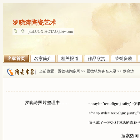
罗晓涛陶瓷艺术
罗晓涛陶瓷艺术
jdzLUOXIAOTAO.jdztv.com
名家首页
名家简介
相关报道
作品欣赏
荣誉资质
当前位置：
景德镇陶瓷网
>>
景德镇陶瓷名人录
>>
罗晓涛
罗晓涛照片整理中……
<p style="text-alig
</p><p style="text-
而形成了一种水料淋漓的青花形
搜索热词