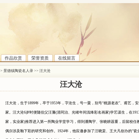
作品欣赏
荣誉资质
在线留言
>>
景德镇陶瓷名人录
>>
汪大沧
汪大沧
汪大沧，生于1899年，卒于1953年，字沧生，号一粟，别号“桃源老农”、甫艺
家。汪大沧6岁时便随伯父汪藩(清同治、光绪年间浅绛彩名画家)学艺谋生，在191
家，实业家)推荐进入第一所陶业学堂学习，得到潘陶宇、张晓耕器重，后留校任
偶尔涉及釉下彩的研究和创作。1924年，他应邀参加了汪晓棠、王大凡创办的“