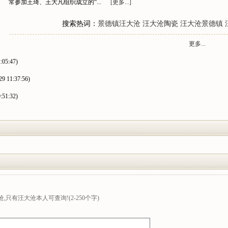
常参加王琦、王大凡组织成立的“...
[更多...]
搜索热词：
景德镇汪大沧
汪大沧陶瓷
汪大沧景德镇
更多...
:05:47)
29 11:37:56)
:51:32)
只有汪大沧本人可查询!(2-250个字)