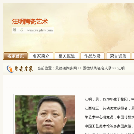
汪明陶瓷艺术
汪明陶瓷艺术
wmtcys.jdztv.com
名家首页
名家简介
相关报道
作品欣赏
荣誉资质
当前位置：
景德镇陶瓷网
>>
景德镇陶瓷名人录
>>
汪明
汪明，男，1970年生于鄱阳
江西省五一劳动奖章获得者，
学艺术中心研究员，中国传媒
中国工艺美术馆等多家国家级、